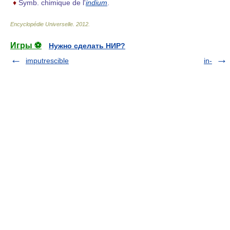
♦
Symb. chimique de l'
indium
.
Encyclopédie Universelle
.
2012
.
Игры ⚽
Нужно сделать НИР?
imputrescible
in-