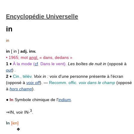
Encyclopédie Universelle
in
in
in
[ in ]
adj. inv.
• 1965; mot
angl.
« dans, dedans »
1
♦
À la mode (
cf
. Dans le vent).
Les boîtes de nuit in
(opposé à
out
)
.
2
♦
Cin., télév.
Voix in :
voix d'une personne présente à l'écran
(opposé à
voix off
). —
Recomm. offic.
voix dans le champ
(opposé
à
hors champ
).
●
In
Symbole chimique de l'
indium
.
3
⇒IN, voir IN-
.
In
[iɛn]
❖