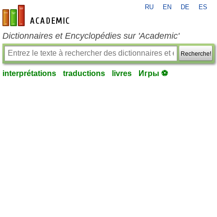
RU
EN
DE
ES
fr-academic.com
Dictionnaires et Encyclopédies sur 'Academic'
Recherche!
interprétations
traductions
livres
Игры ⚽